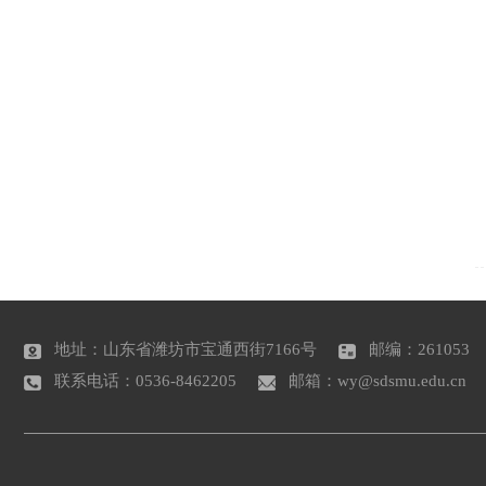
地址：山东省潍坊市宝通西街7166号
邮编：261053
联系电话：0536-8462205
邮箱：wy@sdsmu.edu.cn